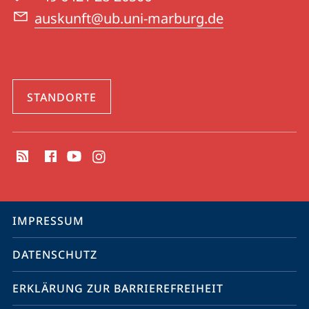
auskunft@ub.uni-marburg.de
STANDORTE
Social
Media
Kontakte
Service-
IMPRESSUM
Navigation
DATENSCHUTZ
ERKLÄRUNG ZUR BARRIEREFREIHEIT