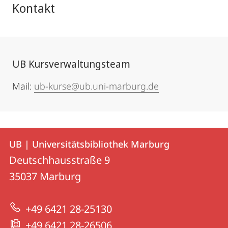
Kontakt
UB Kursverwaltungsteam
Mail:
ub-kurse@ub.uni-marburg.de
Kontakt
Kontaktinformationen
UB | Universitätsbibliothek Marburg
UB
und
Deutschhausstraße 9
|
Informationen
35037
Marburg
Universitätsbibliothek
zur
Marburg
+49 6421 28-25130
Website
+49 6421 28-26506