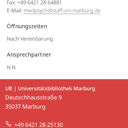
Fax: +49 6421 28-64881
E-Mail:
medpsych@staff.uni-marburg.de
Öffnungszeiten
Nach Vereinbarung
Ansprechpartner
N.N.
Kontakt
Kontaktinformationen
UB | Universitätsbibliothek Marburg
UB
und
Deutschhausstraße 9
|
Informationen
35037
Marburg
Universitätsbibliothek
zur
Marburg
+49 6421 28-25130