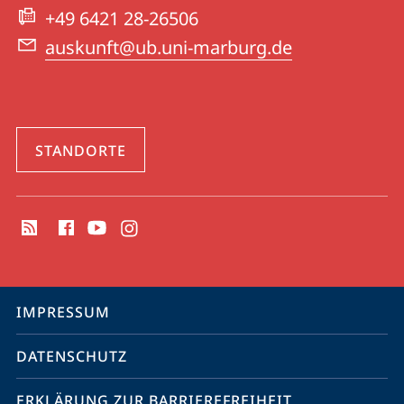
Website
+49 6421 28-26506
auskunft@ub.uni-marburg.de
STANDORTE
Social
Media
Kontakte
Service-
IMPRESSUM
Navigation
DATENSCHUTZ
ERKLÄRUNG ZUR BARRIEREFREIHEIT