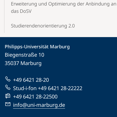
Erweiterung und Optimierung der Anbindung an
das DoSV
Studierendenorientierung 2.0
Kontakt
Kontaktinformationen
Philipps-Universität Marburg
Philipps-
und
Biegenstraße 10
Universität
Informationen
35037
Marburg
Marburg
zur
+49 6421 28-20
Website
Stud-i-fon +49 6421 28-22222
+49 6421 28-22500
info@uni-marburg.de