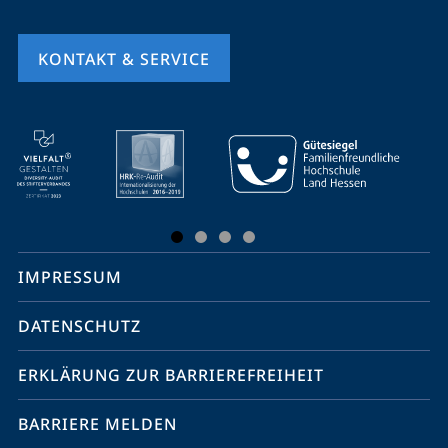
KONTAKT & SERVICE
Mobile-
Service-
Navigation
und
Social
IMPRESSUM
Media
Kontakte
DATENSCHUTZ
ERKLÄRUNG ZUR BARRIEREFREIHEIT
BARRIERE MELDEN