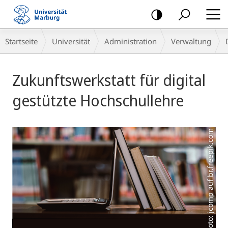
Mobile-
Navigation
Breadcrumb-
Startseite
Universität
Administration
Verwaltung
Navigation
Hauptinhalt
Zukunftswerkstatt für digital
gestützte Hochschullehre
Foto: jcomp auf br.freepik.com