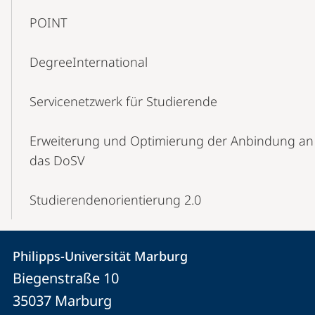
POINT
DegreeInternational
Servicenetzwerk für Studierende
Erweiterung und Optimierung der Anbindung an
das DoSV
Studierendenorientierung 2.0
Kontakt
Kontaktinformationen
Philipps-Universität Marburg
Philipps-
und
Biegenstraße 10
Universität
Informationen
35037
Marburg
Marburg