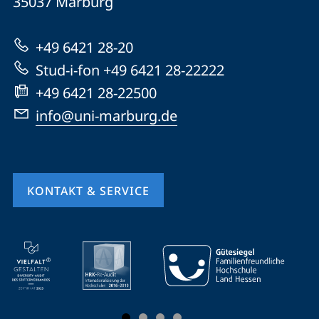
Informationen
35037
Marburg
Marburg
zur
+49 6421 28-20
Website
Stud-i-fon +49 6421 28-22222
+49 6421 28-22500
info@uni-marburg.de
KONTAKT & SERVICE
Mobile-
Service-
Navigation
und