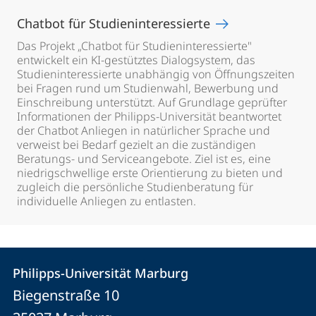
Chatbot für Studieninteressierte
Das Projekt „Chatbot für Studieninteressierte"
entwickelt ein KI-gestütztes Dialogsystem, das
Studieninteressierte unabhängig von Öffnungszeiten
bei Fragen rund um Studienwahl, Bewerbung und
Einschreibung unterstützt. Auf Grundlage geprüfter
Informationen der Philipps-Universität beantwortet
der Chatbot Anliegen in natürlicher Sprache und
verweist bei Bedarf gezielt an die zuständigen
Beratungs- und Serviceangebote. Ziel ist es, eine
niedrigschwellige erste Orientierung zu bieten und
zugleich die persönliche Studienberatung für
individuelle Anliegen zu entlasten.
Kontakt
Kontaktinformationen
Philipps-Universität Marburg
Philipps-
und
Biegenstraße 10
Universität