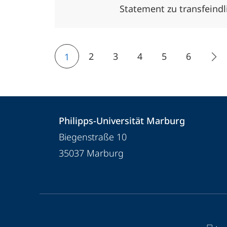
Statement zu transfeindl
2
3
4
5
6
1
Kontakt
Kontaktinformationen
Philipps-Universität Marburg
und
Philipps-
Biegenstraße 10
Informationen
Universität
35037
Marburg
Marburg
zur
Website
Service-