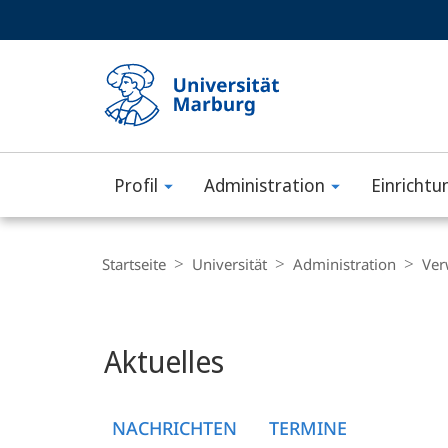
Service-
HIGH-CONTRAST VERSION
SUCHE UND SUCHERGEBNIS
Navigation
Haupt-
Navigation
Profil
Administration
Einrichtu
Philipps-
Universität
Breadcrumb-
Navigation
Startseite
Universität
Administration
Ver
Marburg
Hauptinhalt
Aktuelles
NACHRICHTEN
TERMINE