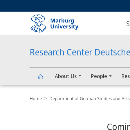
Service
HIGH-CONTRAST VERSION
SEARCH
navigation
main
navigation
S
Research Center Deutsche
About Us
People
Res
Research
Breadcrumb-
Navigation
Home
Department of German Studies and Arts
Center
Content-
Navigation
Main
Deutscher
Comi
Content