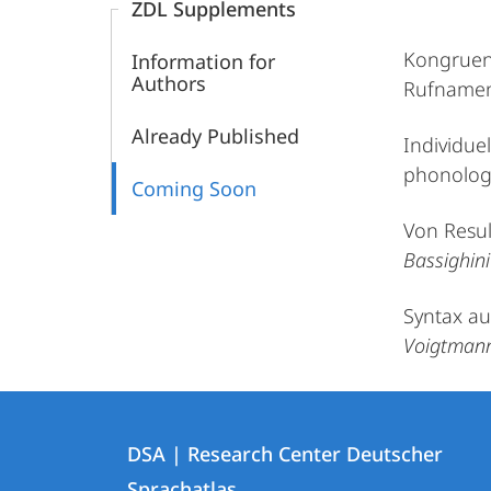
ZDL Supplements
Sprachatlas
Kongruenz
Information for
Authors
Rufnamen
Already Published
Individue
phonologi
Coming Soon
Von Resul
Bassighini
Syntax au
Voigtman
Contact
Contact
DSA | Research Center Deutscher
details
Sprachatlas