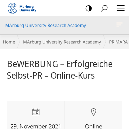
mobile
navigation
MArburg University Research Academy
Breadcrumb-
Home
MArburg University Research Academy
PR MARA
Navigation
main
BeWERBUNG – Erfolgreiche
content
Selbst-PR – Online-Kurs
29. November 2021
Online