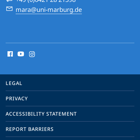
mara@uni-marburg.de
social
media
contact
information
service
LEGAL
navigation
PRIVACY
ACCESSIBILITY STATEMENT
REPORT BARRIERS