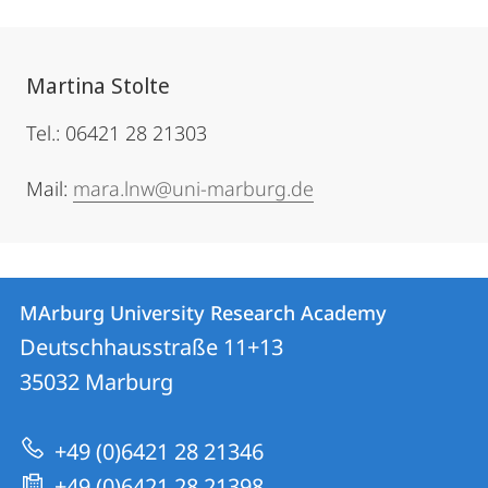
Martina Stolte
Tel.: 06421 28 21303
Mail:
mara.lnw@uni-marburg.de
Contact
Contact
MArburg University Research Academy
details
Deutschhausstraße 11+13
MArburg
35032
Marburg
University
Research
+49 (0)6421 28 21346
Academy
+49 (0)6421 28 21398