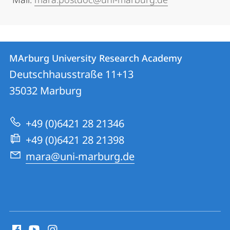
Contact
Contact
MArburg University Research Academy
details
Deutschhausstraße 11+13
MArburg
35032
Marburg
University
Research
+49 (0)6421 28 21346
Academy
+49 (0)6421 28 21398
mara@uni-marburg.de
social