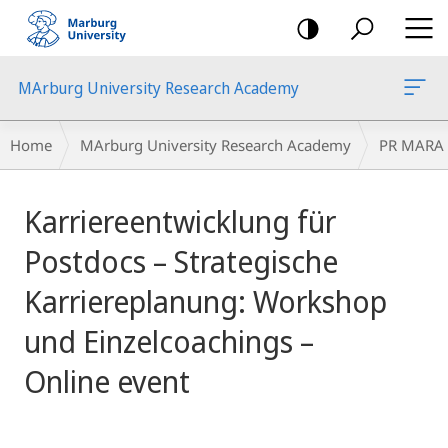
mobile
navigation
MArburg University Research Academy
Breadcrumb-
Home
MArburg University Research Academy
PR MARA
Navigation
main
Karriereentwicklung für
content
Postdocs – Strategische
Karriereplanung: Workshop
und Einzelcoachings –
Online event