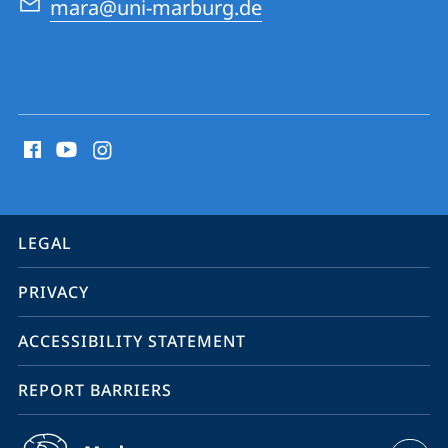
mara@uni-marburg.de
social
media
contact
information
service
LEGAL
navigation
PRIVACY
ACCESSIBILITY STATEMENT
REPORT BARRIERS