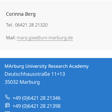
Corinna Berg
Tel.: 06421 28 21320
Mail:
mara.gsw@uni-marburg.de
Contact
Contact
MArburg University Research Academy
details
Deutschhausstraße 11+13
MArburg
35032
Marburg
University
Research
+49 (0)6421 28 21346
Academy
+49 (0)6421 28 21398