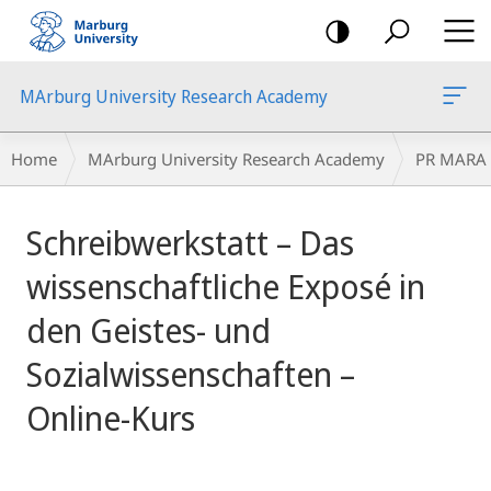
mobile
navigation
MArburg University Research Academy
Breadcrumb-
Home
MArburg University Research Academy
PR MARA
Navigation
main
Schreibwerkstatt – Das
content
wissenschaftliche Exposé in
den Geistes- und
Sozialwissenschaften –
Online-Kurs