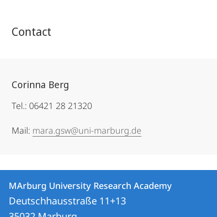
Contact
Corinna Berg
Tel.: 06421 28 21320
Mail:
mara.gsw@uni-marburg.de
Contact
Contact
MArburg University Research Academy
details
Deutschhausstraße 11+13
MArburg
35032
Marburg