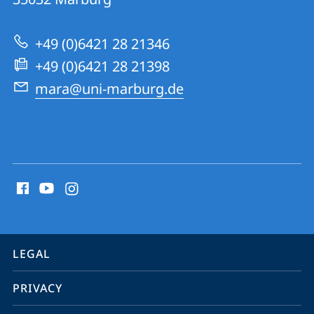
University
Research
+49 (0)6421 28 21346
Academy
+49 (0)6421 28 21398
mara@uni-marburg.de
social
media
contact
information
service
LEGAL
navigation
PRIVACY