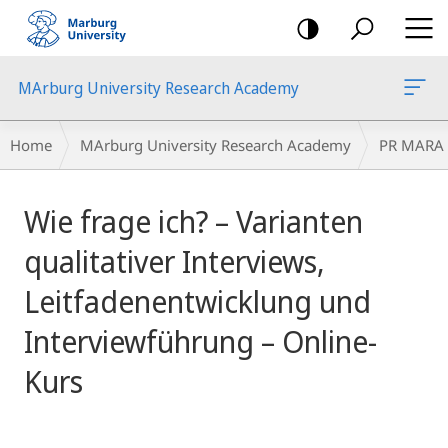
mobile
navigation
MArburg University Research Academy
Breadcrumb-
Home
MArburg University Research Academy
PR MARA
Navigation
main
Wie frage ich? – Varianten
content
qualitativer Interviews,
Leitfadenentwicklung und
Interviewführung – Online-
Kurs