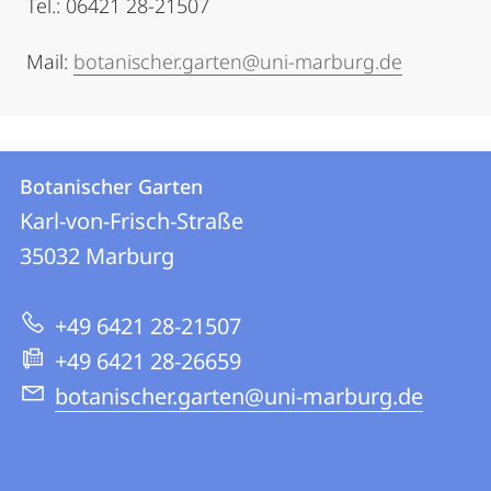
Tel.: 06421 28-21507
Mail:
botanischer.garten@uni-marburg.de
Kontakt
Kontaktinformationen
Botanischer Garten
Botanischer
und
Karl-von-Frisch-Straße
Garten
Informationen
35032
Marburg
zur
+49 6421 28-21507
Website
+49 6421 28-26659
botanischer.garten@uni-marburg.de