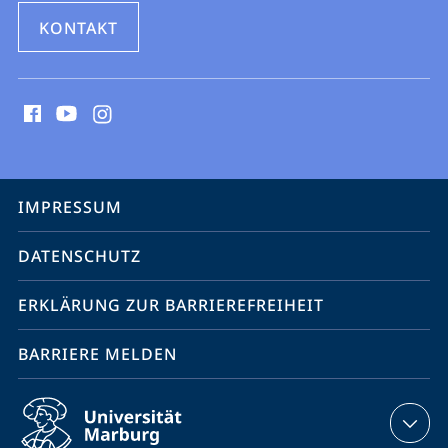
KONTAKT
Social
Media
Kontakte
Service-
IMPRESSUM
Navigation
DATENSCHUTZ
ERKLÄRUNG ZUR BARRIEREFREIHEIT
BARRIERE MELDEN