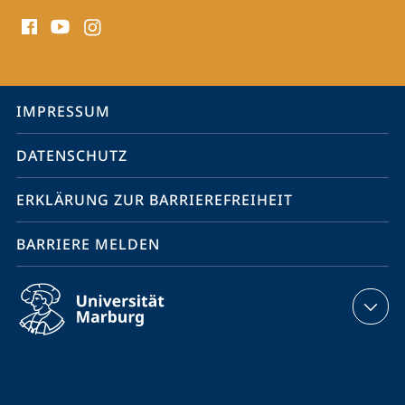
Social
Media
Kontakte
Service-
IMPRESSUM
Navigation
DATENSCHUTZ
ERKLÄRUNG ZUR BARRIEREFREIHEIT
BARRIERE MELDEN