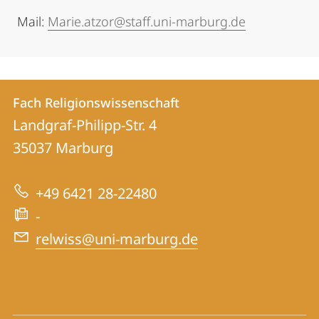
Mail:
Marie.atzor@staff.uni-marburg.de
Kontakt
Kontaktinformationen
Fach Religionswissenschaft
Fach
und
Landgraf-Philipp-Str. 4
Religionswissenschaft
Informationen
35037
Marburg
zur
+49 6421 28-22480
Website
-
relwiss@uni-marburg.de