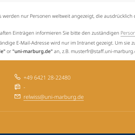
s werden nur Personen weltweit angezeigt, die ausdrücklich 
haften Einträgen informieren Sie bitte den zuständigen
Perso
tändige E-Mail-Adresse wird nur im Intranet gezeigt. Um sie z
de"
or
"uni-marburg.de"
an, z.B. musterfr@staff.uni-marburg
+49 6421 28-22480
-
relwiss@uni-marburg.de