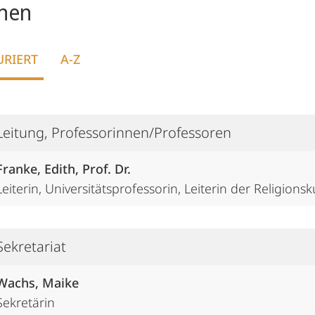
nen
URIERT
A-Z
Leitung, Professorinnen/Professoren
Franke, Edith, Prof. Dr.
Leiterin, Universitätsprofessorin, Leiterin der Religio
Sekretariat
Wachs, Maike
Sekretärin