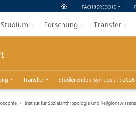
FACHBEREICHE
Studium
Forschung
Transfer
ft
ung
Transfer
Studierenden-Symposium 2026
losophie
Institut für Sozialanthropologie und Religionswissens