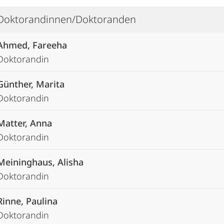
Doktorandinnen/Doktoranden
Ahmed, Fareeha
Doktorandin
Günther, Marita
Doktorandin
Matter, Anna
Doktorandin
Meininghaus, Alisha
Doktorandin
Rinne, Paulina
Doktorandin