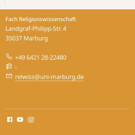
Kontakt
Kontaktinformationen
Fach Religionswissenschaft
Fach
und
Landgraf-Philipp-Str. 4
Religionswissenschaft
Informationen
35037
Marburg
zur
+49 6421 28-22480
Website
-
relwiss@uni-marburg.de
Social
Media
Kontakte