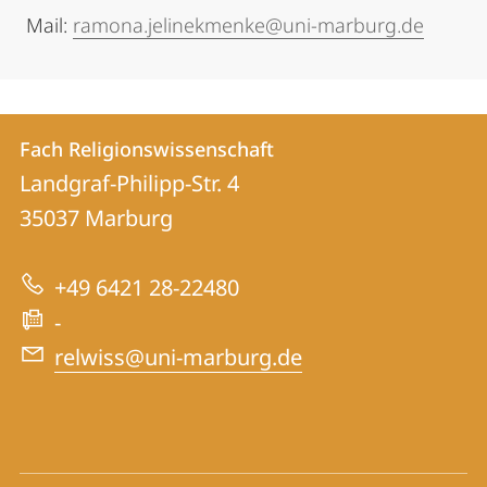
Mail:
ramona.jelinekmenke@uni-marburg.de
Kontakt
Kontaktinformationen
Fach Religionswissenschaft
Fach
und
Landgraf-Philipp-Str. 4
Religionswissenschaft
Informationen
35037
Marburg
zur
+49 6421 28-22480
Website
-
relwiss@uni-marburg.de