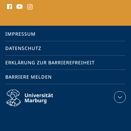
Social
Media
Kontakte
Service-
IMPRESSUM
Navigation
DATENSCHUTZ
ERKLÄRUNG ZUR BARRIEREFREIHEIT
BARRIERE MELDEN