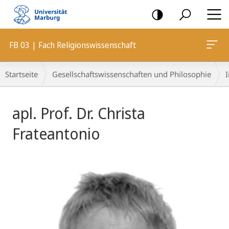
Mobile-
Navigation
FB 03 | Fach Religionswissenschaft
Breadcrumb-
Startseite
Gesellschaftswissenschaften und Philosophie
I
Navigation
apl. Prof. Dr. Christa
Frateantonio