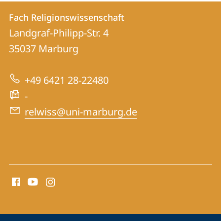
Kontakt
Kontaktinformationen
Fach Religionswissenschaft
Fach
und
Landgraf-Philipp-Str. 4
Religionswissenschaft
Informationen
35037
Marburg
zur
+49 6421 28-22480
Website
-
relwiss@uni-marburg.de
Social
Media
Kontakte