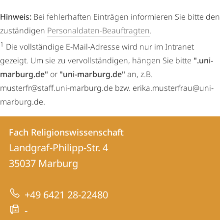
Hinweis:
Bei fehlerhaften Einträgen informieren Sie bitte den
zuständigen
Personaldaten-Beauftragten
.
1
Die vollständige E-Mail-Adresse wird nur im Intranet
gezeigt. Um sie zu vervollständigen, hängen Sie bitte
".uni-
marburg.de"
or
"uni-marburg.de"
an, z.B.
musterfr@staff.uni-marburg.de bzw. erika.musterfrau@uni-
marburg.de.
Kontakt
Kontaktinformationen
Fach Religionswissenschaft
Fach
und
Landgraf-Philipp-Str. 4
Religionswissenschaft
Informationen
35037
Marburg
zur
+49 6421 28-22480
Website
-