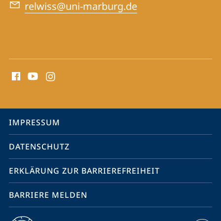
relwiss@uni-marburg.de
Social
Media
Kontakte
Service-
IMPRESSUM
Navigation
DATENSCHUTZ
ERKLÄRUNG ZUR BARRIEREFREIHEIT
BARRIERE MELDEN