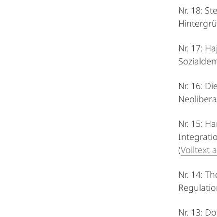
Nr. 18: S
Hintergrü
Nr. 17: H
Sozialdem
Nr. 16: D
Neolibera
Nr. 15: H
Integrati
(
Volltext a
Nr. 14: T
Regulatio
Nr. 13: D