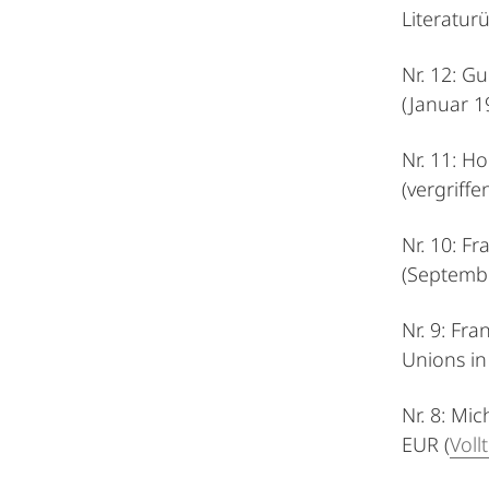
Literatur
Nr. 12: G
(Januar 1
Nr. 11: H
(vergriffen
Nr. 10: F
(Septembe
Nr. 9: Fr
Unions in
Nr. 8: Mi
EUR (
Voll