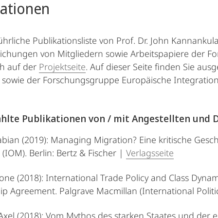
kationen
ührliche Publikationsliste von Prof. Dr. John Kannanku
lichungen von Mitgliedern sowie Arbeitspapiere der F
ch auf der
Projektseite
. Auf dieser Seite finden Sie au
 sowie der Forschungsgruppe Europäische Integration 
lte Publikationen von / mit Angestellten und 
abian (2019): Managing Migration? Eine kritische Gesch
 (IOM). Berlin: Bertz & Fischer |
Verlagsseite
mone (2018): International Trade Policy and Class Dyna
ip Agreement. Palgrave Macmillan (International Polit
Axel (2018): Vom Mythos des starken Staates und der e