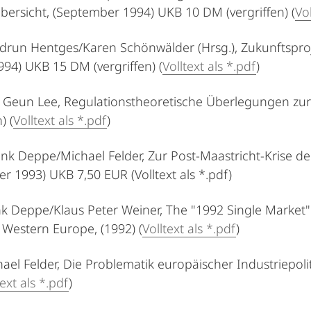
übersicht, (September 1994) UKB 10 DM (vergriffen) (
Vol
udrun Hentges/Karen Schönwälder (Hrsg.), Zukunftspro
994) UKB 15 DM (vergriffen) (
Volltext als *.pdf
)
o Geun Lee, Regulationstheoretische Überlegungen zur
) (
Volltext als *.pdf
)
rank Deppe/Michael Felder, Zur Post-Maastricht-Krise 
r 1993) UKB 7,50 EUR (Volltext als *.pdf)
ank Deppe/Klaus Peter Weiner, The "1992 Single Market"
 Western Europe, (1992) (
Volltext als *.pdf
)
chael Felder, Die Problematik europäischer Industriepoli
text als *.pdf
)