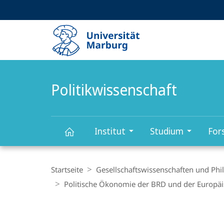
Service-
HIGH-CONTRAST VERSION
SUCHE UND SUCHERGEBNIS
Navigation
Haupt-
Navigation
Politikwissenschaft
Institut
Studium
For
Politikwissenschaft
Breadcrumb-
Navigation
Startseite
Gesellschaftswissenschaften und Phi
Politische Ökonomie der BRD und der Europäi
Content-
Navigation
Hauptinhal