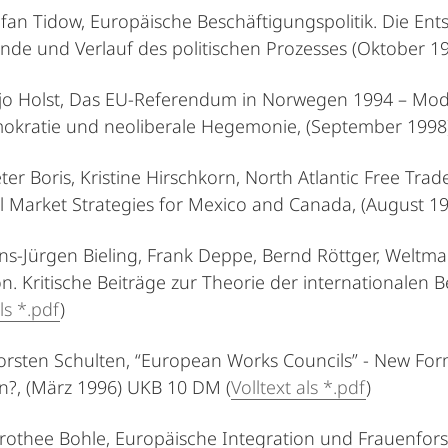
tefan Tidow, Europäische Beschäftigungspolitik. Die Ent
nde und Verlauf des politischen Prozesses (Oktober 19
ajo Holst, Das EU-Referendum in Norwegen 1994 – Mod
okratie und neoliberale Hegemonie, (September 1998)
ieter Boris, Kristine Hirschkorn, North Atlantic Free Tr
l Market Strategies for Mexico and Canada, (August 19
ans-Jürgen Bieling, Frank Deppe, Bernd Röttger, Welt
on. Kritische Beiträge zur Theorie der internationalen 
ls *.pdf
)
horsten Schulten, “European Works Councils” - New Fo
n?, (März 1996) UKB 10 DM (
Volltext als *.pdf
)
orothee Bohle, Europäische Integration und Frauenfo