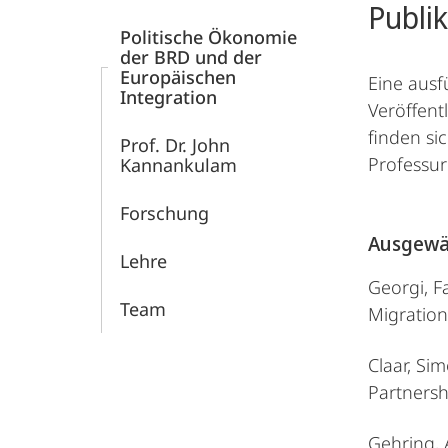
Publi
Politische Ökonomie
der BRD und der
Europäischen
Eine ausf
Integration
Veröffent
finden si
Prof. Dr. John
Professur
Kannankulam
Forschung
Ausgewäh
Lehre
Georgi, F
Team
Migration
Claar, Si
Partnersh
Gehring, 