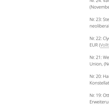
Nr. 24: V
(Novembe
Nr. 23: S
neolibera
Nr. 22: C
EUR (
Voll
Nr. 21: W
Union, (N
Nr. 20: H
Konstellat
Nr. 19: O
Erweiteru