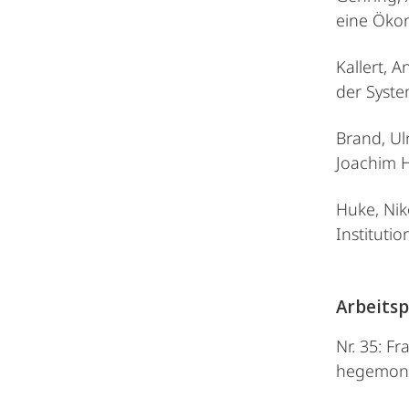
eine Ökon
Kallert, 
der Syste
Brand, Ul
Joachim 
Huke, Nik
Instituti
Arbeitsp
Nr. 35: F
hegemonie