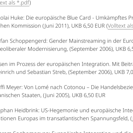
text als *.pdf
)
ikolai Huke: Die europäische Blue Card - Umkämpftes Pr
hen Kommission (Juni 2011), UKB 6,50 EUR (
Volltext al
tefan Schoppengerd: Gender Mainstreaming in der Euro
eoliberaler Modernisierung, (September 2006), UKB 6
risen im Prozess der europäischen Integration. Mit Be
inrich und Sebastian Streb, (September 2006), UKB 7
teffi Meyer: Von Lomé nach Cotonou – Die Handelsbez
anischen Staaten, (Juni 2005), UKB 6,50 EUR
tephan Heidbrink: US-Hegemonie und europäische Integr
tionen Europas im transatlantischen Spannungsfeld, 