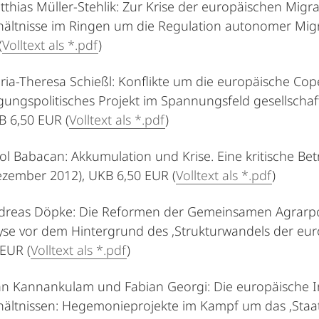
atthias Müller-Stehlik: Zur Krise der europäischen Migr
rhältnisse im Ringen um die Regulation autonomer M
(
Volltext als *.pdf
)
aria-Theresa Schießl: Konflikte um die europäische Cope
gungspolitisches Projekt im Spannungsfeld gesellschaft
B 6,50 EUR (
Volltext als *.pdf
)
rrol Babacan: Akkumulation und Krise. Eine kritische B
ezember 2012), UKB 6,50 EUR (
Volltext als *.pdf
)
ndreas Döpke: Die Reformen der Gemeinsamen Agrarpo
yse vor dem Hintergrund des ‚Strukturwandels der eur
EUR (
Volltext als *.pdf
)
ohn Kannankulam und Fabian Georgi: Die europäische In
hältnissen: Hegemonieprojekte im Kampf um das ‚Staat