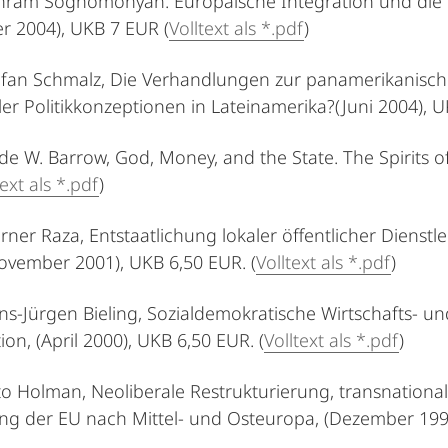
ahram Soghomonyan: Europäische Integration und die 
r 2004), UKB 7 EUR (
Volltext als *.pdf
)
tefan Schmalz, Die Verhandlungen zur panamerikanisc
ler Politikkonzeptionen in Lateinamerika?(Juni 2004), 
lyde W. Barrow, God, Money, and the State. The Spirits 
text als *.pdf
)
erner Raza, Entstaatlichung lokaler öffentlicher Diens
ovember 2001), UKB 6,50 EUR. (
Volltext als *.pdf
)
ans-Jürgen Bieling, Sozialdemokratische Wirtschafts- un
ion, (April 2000), UKB 6,50 EUR. (
Volltext als *.pdf
)
tto Holman, Neoliberale Restrukturierung, transnation
ng der EU nach Mittel- und Osteuropa, (Dezember 199