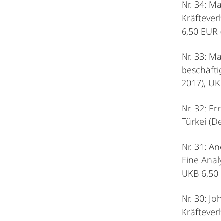
Nr. 34: M
Kräfteve
6,50 EUR 
Nr. 33: M
beschäfti
2017), UK
Nr. 32: E
Türkei (D
Nr. 31: A
Eine Anal
UKB 6,50 
Nr. 30: J
Kräftever