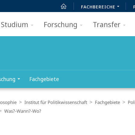
FACHBEREICHE
Studium
Forschung
Transfer
schung
Fachgebiete
losophie
Institut für Politikwissenschaft
Fachgebiete
Pol
Was?-Wann?-Wo?
t