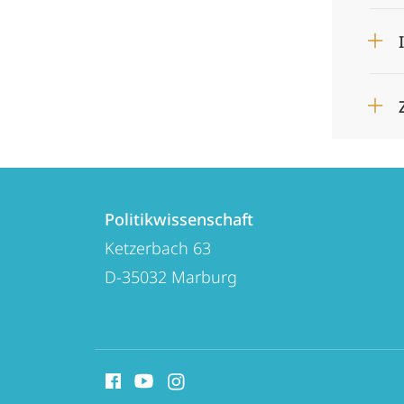
Kontakt
Kontaktinformationen
und
Politikwissenschaft
Politikwissenschaft
Ketzerbach 63
Informationen
D-35032
Marburg
zur
Website
Social
Media