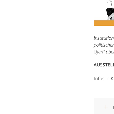
Institutio
politische
Ofen"
über
AUSSTE
Infos in K