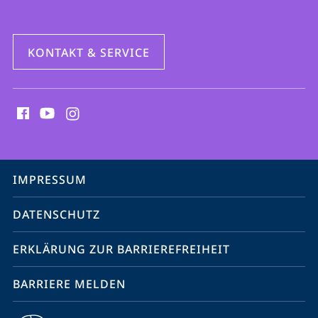
KONTAKT & SERVICE
Social
Media
Kontakte
Service-
IMPRESSUM
Navigation
DATENSCHUTZ
ERKLÄRUNG ZUR BARRIEREFREIHEIT
BARRIERE MELDEN