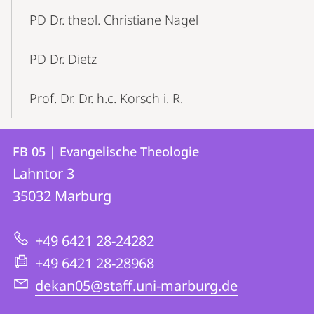
PD Dr. theol. Christiane Nagel
PD Dr. Dietz
Prof. Dr. Dr. h.c. Korsch i. R.
Kontakt
Kontaktinformationen
FB 05 | Evangelische Theologie
FB
und
Lahntor 3
05
Informationen
35032
Marburg
|
zur
Evangelische
+49 6421 28-24282
Website
Theologie
+49 6421 28-28968
dekan05@staff.uni-marburg.de