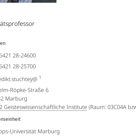
tätsprofessor
ten
6421 28-24600
6421 28-25700
1
dikt.stuchtey@
elm-Röpke-Straße 6
32
Marburg
 Geisteswissenschaftliche Institute
(Raum: 03C04A bzw
onseinheit
ipps-Universität Marburg