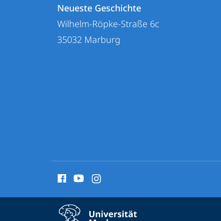
Kontaktinformationen
und
Neueste Geschichte
Neueste
Wilhelm-Röpke-Straße 6c
Informationen
Geschichte
35032
Marburg
zur
Website
Social
Media
Kontakte
Service-
Kontaktinformationen auskla
Navigation