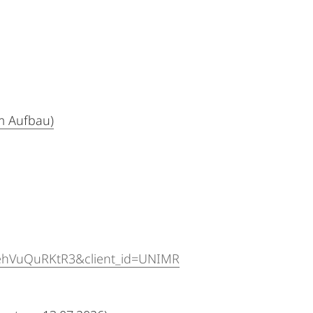
m Aufbau)
!
odehVuQuRKtR3&client_id=UNIMR