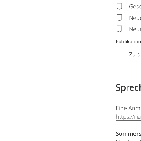
Gesc
Neue
Neue
Publikatio
Zu d
Sprec
Eine Anme
https://
Sommers