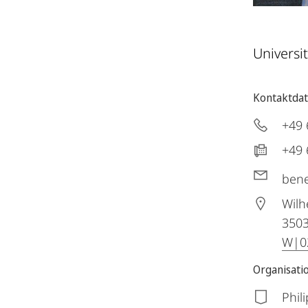
Universi
Kontaktda
+49 
+49 
bene
Wilh
350
W|02
Organisati
Phil