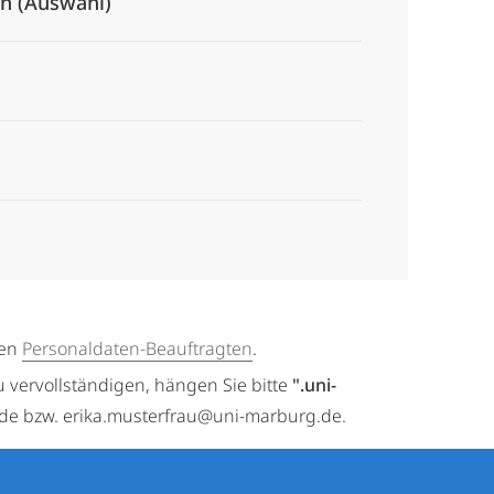
en (Auswahl)
gen
Personaldaten-Beauftragten
.
u vervollständigen, hängen Sie bitte
".uni-
.de bzw. erika.musterfrau@uni-marburg.de.