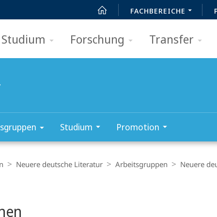
FACHBEREICHE
Studium
Forschung
Transfer
r
tsgruppen
Studium
Promotion
n
Neuere deutsche Literatur
Arbeitsgruppen
Neuere deu
nen