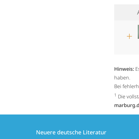
Hinweis:
E
haben.
Bei fehler
1
Die volls
marburg.
Kontakt
Kontaktinformationen
und
Neuere deutsche Literatur
Neuere