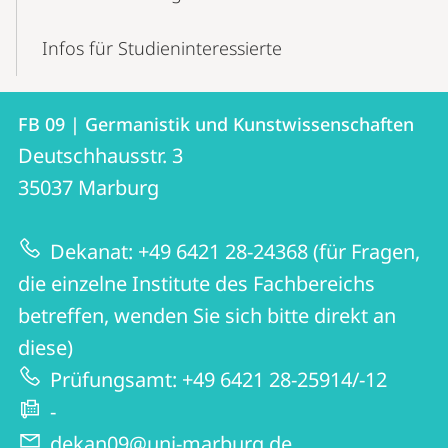
Infos für Studieninteressierte
Kontakt
Kontaktinformationen
FB 09 | Germanistik und Kunstwissenschaften
FB
und
Deutschhausstr. 3
09
Informationen
35037
Marburg
|
zur
Germanistik
Dekanat: +49 6421 28-24368 (für Fragen,
Website
und
die einzelne Institute des Fachbereichs
Kunstwissenschaften
betreffen, wenden Sie sich bitte direkt an
diese)
Prüfungsamt: +49 6421 28-25914/-12
-
dekan09@uni-marburg.de