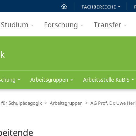
FACHBEREICHE
Studium
Forschung
Transfer
ik
schung
Arbeitsgruppen
Arbeitsstelle KuBiS
t für Schulpädagogik
Arbeitsgruppen
AG Prof. Dr. Uwe Heri
t
beitende