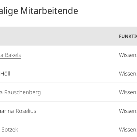
lige Mitarbeitende
FUNKT
na Bakels
Wissens
Höll
Wissens
na Rauschenberg
Wissens
harina Roselius
Wissens
a Sotzek
Wissens