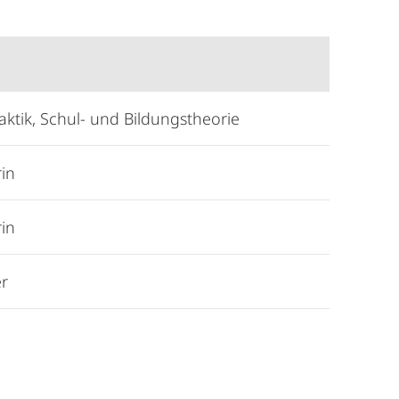
aktik, Schul- und Bildungstheorie
rin
rin
er