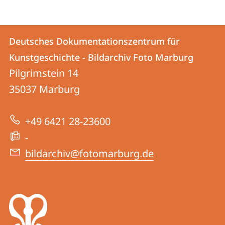
Kontakt
Kontaktinformationen
Deutsches Dokumentationszentrum für
Deutsches
und
Kunstgeschichte - Bildarchiv Foto Marburg
Dokumentationszentrum
Informationen
Pilgrimstein 14
für
35037
Marburg
zur
Kunstgeschichte
Website
-
+49 6421 28-23600
Bildarchiv
-
Foto
bildarchiv@fotomarburg.de
Marburg