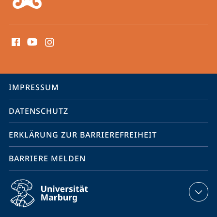
Social
Media
Kontakte
Service-
IMPRESSUM
Navigation
DATENSCHUTZ
ERKLÄRUNG ZUR BARRIEREFREIHEIT
BARRIERE MELDEN