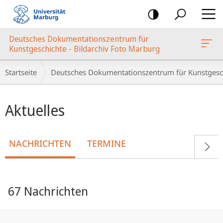
Mobile-
Navigation
Deutsches Dokumentationszentrum für
oto Marburg
Kunstgeschichte - Bildarchiv Foto Marburg
Breadcrumb-
Startseite
Deutsches Dokumentationszentrum für Kunstgesch
Navigation
Hauptinhalt
Aktuelles
NACHRICHTEN
TERMINE
67 Nachrichten