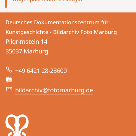
Kontakt
Kontaktinformationen
Deutsches Dokumentationszentrum für
Deutsches
und
Kunstgeschichte - Bildarchiv Foto Marburg
Dokumentationszentrum
Informationen
Pilgrimstein 14
für
35037
Marburg
zur
Kunstgeschichte
Website
-
+49 6421 28-23600
Bildarchiv
-
Foto
bildarchiv@fotomarburg.de
Marburg