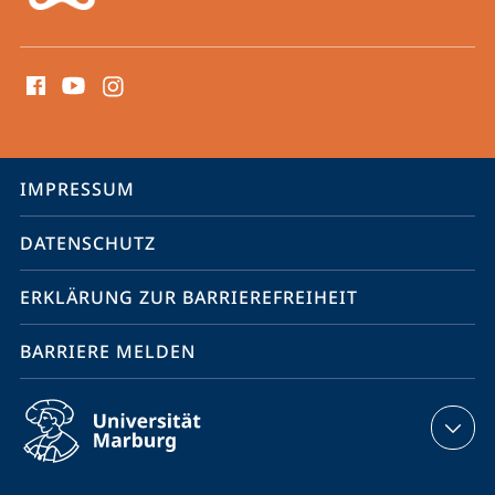
Social
Media
Kontakte
Service-
IMPRESSUM
Navigation
DATENSCHUTZ
ERKLÄRUNG ZUR BARRIEREFREIHEIT
BARRIERE MELDEN