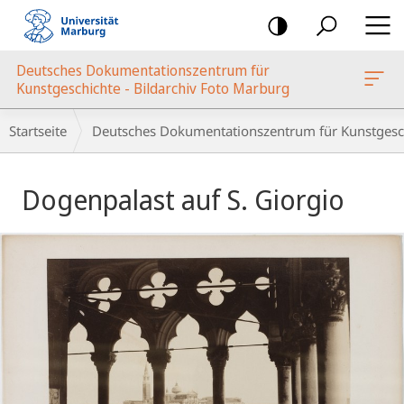
Mobile-
Navigation
Deutsches Dokumentationszentrum für
oto Marburg
Kunstgeschichte - Bildarchiv Foto Marburg
Breadcrumb-
Startseite
Deutsches Dokumentationszentrum für Kunstgesch
Navigation
Hauptinhalt
Dogenpalast auf S. Giorgio