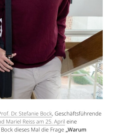
Foto: Rolf K. Wegst
Prof. Dr. Stefanie Bock
, Geschäftsführende
 Mariel Reiss am 25. April
eine
 Bock dieses Mal die Frage
„Warum