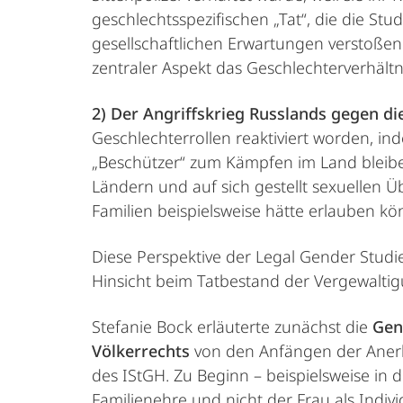
geschlechtsspezifischen „Tat“, die die Stu
gesellschaftlichen Erwartungen verstoßen 
zentraler Aspekt das Geschlechterverhältni
2) Der Angriffskrieg Russlands gegen di
Geschlechterrollen reaktiviert worden, i
„Beschützer“ zum Kämpfen im Land bleiben
Ländern und auf sich gestellt sexuellen Ü
Familien beispielsweise hätte erlauben kön
Diese Perspektive der Legal Gender Studi
Hinsicht beim Tatbestand der Vergewaltig
Stefanie Bock erläuterte zunächst die
Gen
Völkerrechts
von den Anfängen der Anerke
des IStGH. Zu Beginn – beispielsweise in 
Familienehre und nicht der Frau als Indi