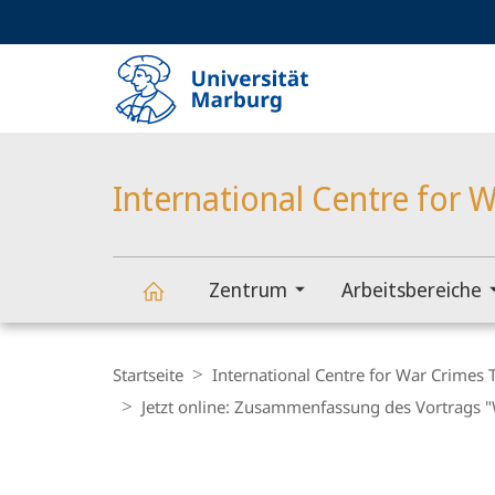
Service-
HIGH-CONTRAST VERSION
SUCHE UND SUCHERGEBNIS
Navigation
Haupt-
Navigation
International Centre for W
Zentrum
Arbeitsbereiche
International
Breadcrumb-
Navigation
Startseite
International Centre for War Crimes T
Centre
Jetzt online: Zusammenfassung des Vortrags 
for