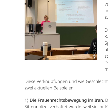
v
n
z
D
K
S
Foto: ICWC
a
s
D
m
Diese Verknüpfungen und wie Geschlechter
zwei aktuellen Beispielen:
1) Die Frauenrechtsbewegung im Iran
. 
Sittenpolizei verhaftet wurde, weil sie i