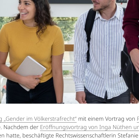
 „Gender im Völkerstrafrecht“
mit einem Vortrag von
de. Nachdem der
Eröffnungsvortrag von Inga Nüthen und
 hatte, beschäftigte Rechtswissenschaftlerin Stefanie