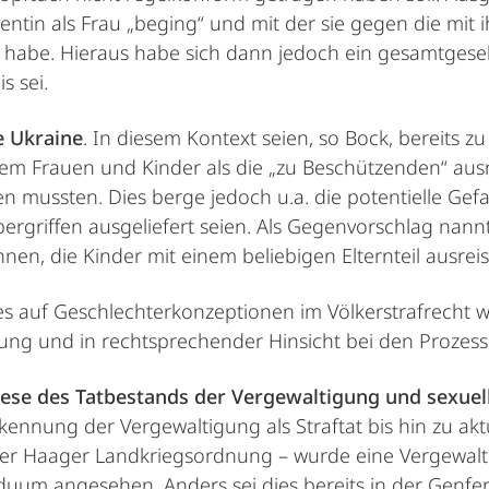
dentin als Frau „beging“ und mit der sie gegen die mit i
habe. Hieraus habe sich dann jedoch ein gesamtgesells
s sei.
e Ukraine
. In diesem Kontext seien, so Bock, bereits z
ndem Frauen und Kinder als die „zu Beschützenden“ aus
 mussten. Dies berge jedoch u.a. die potentielle Gefa
bergriffen ausgeliefert seien. Als Gegenvorschlag nan
nen, die Kinder mit einem beliebigen Elternteil ausreis
es auf Geschlechterkonzeptionen im Völkerstrafrecht 
ung und in rechtsprechender Hinsicht bei den Prozes
ese des Tatbestands der Vergewaltigung und sexuel
nnung der Vergewaltigung als Straftat bis hin zu aktu
der Haager Landkriegsordnung – wurde eine Vergewaltig
viduum angesehen. Anders sei dies bereits in der Gen