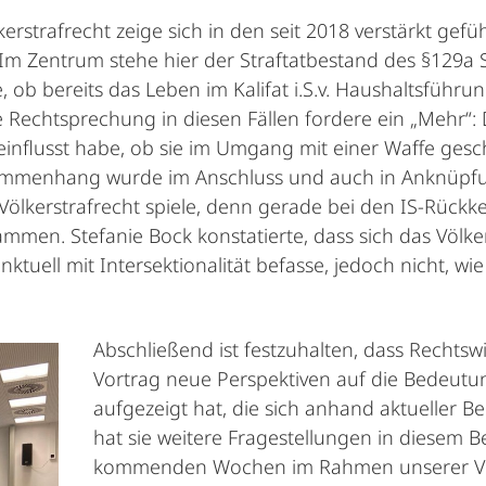
erstrafrecht zeige sich in den seit 2018 verstärkt gef
. Im Zentrum stehe hier der Straftatbestand des §129a S
e, ob bereits das Leben im Kalifat i.S.v. Haushaltsfüh
le Rechtsprechung in diesen Fällen fordere ein „Mehr“: 
einflusst habe, ob sie im Umgang mit einer Waffe gesc
mmenhang wurde im Anschluss und auch in Anknüpfung
Völkerstrafrecht spiele, denn gerade bei den IS-Rückke
men. Stefanie Bock konstatierte, dass sich das Völker
ktuell mit Intersektionalität befasse, jedoch nicht, w
Abschließend ist festzuhalten, dass Rechtsw
Vortrag neue Perspektiven auf die Bedeutun
aufgezeigt hat, die sich anhand aktueller Bei
hat sie weitere Fragestellungen in diesem B
kommenden Wochen im Rahmen unserer Vor