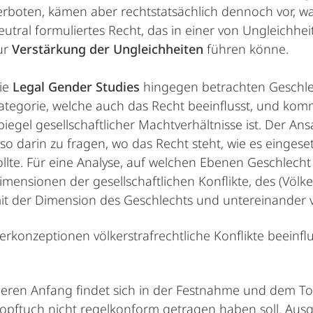
erboten, kämen aber rechtstatsächlich dennoch vor, w
eutral formuliertes Recht, das in einer von Ungleichh
ur
Verstärkung der Ungleichheiten
führen könne.
ie
Legal Gender Studies
hingegen betrachten Geschlech
ategorie, welche auch das Recht beeinflusst, und kom
piegel gesellschaftlicher Machtverhältnisse ist. Der An
lso darin zu fragen, wo das Recht steht, wie es eingese
ollte. Für eine Analyse, auf welchen Ebenen Geschlecht 
imensionen der gesellschaftlichen Konflikte, des (Völker
it der Dimension des Geschlechts und untereinander 
konzeptionen völkerstrafrechtliche Konflikte beeinflu
Deren Anfang findet sich in der Festnahme und dem Tod
hr Kopftuch nicht regelkonform getragen haben soll. Aus