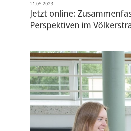
11.05.2023
War
Jetzt online: Zusammenfa
Crimes
Perspektiven im Völkerstr
Trials