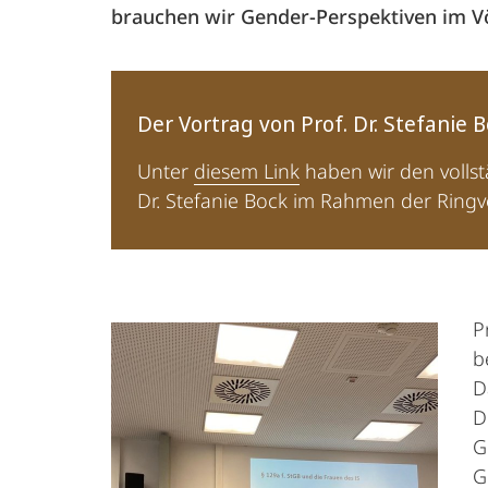
brauchen wir Gender-Perspektiven im Vö
Der Vortrag von Prof. Dr. Stefanie 
Unter
diesem Link
haben wir den vollst
Dr. Stefanie Bock im Rahmen der Ringv
P
b
D
D
G
G