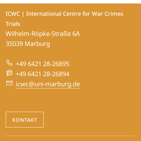
Kontakt
Kontaktinformationen
ICWC | International Centre for War Crimes
ICWC
und
Trials
|
Informationen
Wilhelm-Röpke-Straße 6A
International
35039
Marburg
zur
Centre
Website
for
+49 6421 28-26895
War
+49 6421 28-26894
Crimes
icwc@uni-marburg.de
Trials
KONTAKT
Social