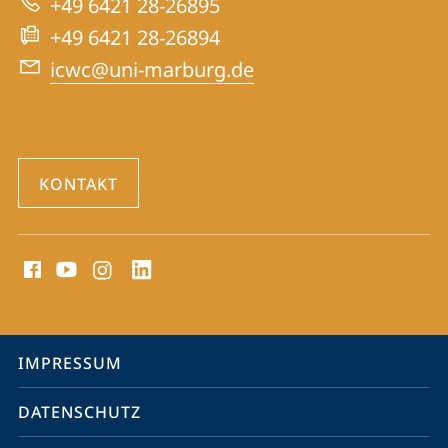
+49 6421 28-26895
War
+49 6421 28-26894
Crimes
icwc@uni-marburg.de
Trials
KONTAKT
Social
Media
Kontakte
Service-
IMPRESSUM
Navigation
DATENSCHUTZ