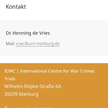
Kontakt
Dr. Henning de Vries
Mail:
icwc@uni-marburg.de
Kontakt
Kontaktinformationen
ICWC | International Centre for War Crimes
ICWC
und
Trials
|
Informationen
Wilhelm-Röpke-Straße 6A
International
35039
Marburg
zur
Centre
Website
for