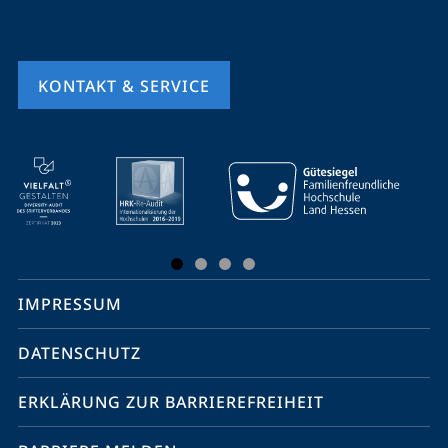
KONTAKT & SERVICE
Mobile-
Service-
Navigation
und
Social
IMPRESSUM
Media
Kontakte
DATENSCHUTZ
ERKLÄRUNG ZUR BARRIEREFREIHEIT