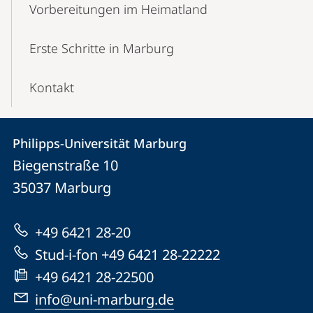
Vorbereitungen im Heimatland
Erste Schritte in Marburg
Kontakt
Kontakt
Kontaktinformationen
Philipps-Universität Marburg
Philipps-
und
Biegenstraße 10
Universität
Informationen
35037
Marburg
Marburg
zur
+49 6421 28-20
Website
Stud-i-fon +49 6421 28-22222
+49 6421 28-22500
info@uni-marburg.de