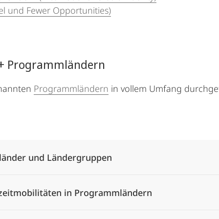
l und Fewer Opportunities)
us+ Programmländern
enannten
Programmländern
in vollem Umfang durchgef
Alle Elemente ausklappen
änder und Ländergruppen
zeitmobilitäten in Programmländern