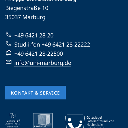
Philipps-
und
Biegenstraße 10
Universität
Informationen
35037
Marburg
Marburg
zur
+49 6421 28-20
Website
Stud-i-fon +49 6421 28-22222
+49 6421 28-22500
info@uni-marburg.de
KONTAKT & SERVICE
Mobile-
Service-