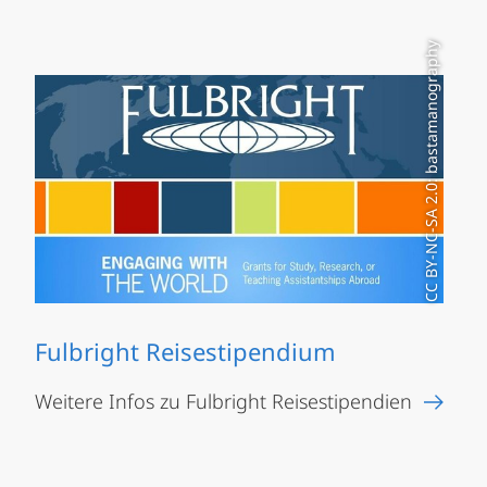
CC BY-NC-SA 2.0: bastamanography
Fulbright Reisestipendium
Weitere Infos zu Fulbright Reisestipendien