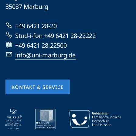
Universität
Informationen
35037
Marburg
Marburg
zur
+49 6421 28-20
Website
Stud-i-fon +49 6421 28-22222
+49 6421 28-22500
info@uni-marburg.de
KONTAKT & SERVICE
Mobile-
Service-
Navigation