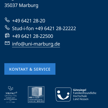
Universität
Informationen
35037
Marburg
Marburg
zur
+49 6421 28-20
Website
Stud-i-fon +49 6421 28-22222
+49 6421 28-22500
info@uni-marburg.de
KONTAKT & SERVICE
Mobile-
Service-
Navigation