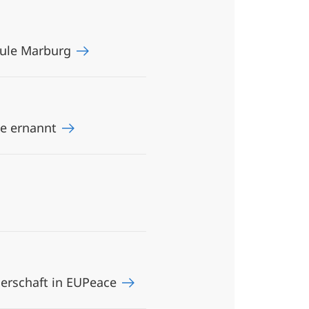
chule Marburg
ne ernannt
tnerschaft in EUPeace