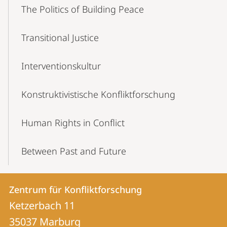
The Politics of Building Peace
Transitional Justice
Interventionskultur
Konstruktivistische Konfliktforschung
Human Rights in Conflict
Between Past and Future
Kontakt
Kontaktinformationen
Zentrum für Konfliktforschung
Zentrum
und
Ketzerbach 11
für
Informationen
35037
Marburg