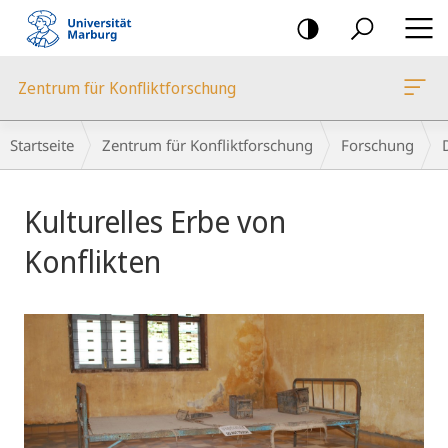
Mobile-
Navigation
Zentrum für Konfliktforschung
Breadcrumb-
Startseite
Zentrum für Konfliktforschung
Forschung
Navigation
Hauptinhalt
Kulturelles Erbe von
Konflikten