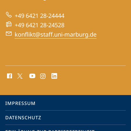
Konfliktforschung
zur
+49 6421 28-24444
Website
+49 6421 28-24528
konflikt@staff.uni-marburg.de
Social
Media
Kontakte
Service-
IMPRESSUM
Navigation
DATENSCHUTZ