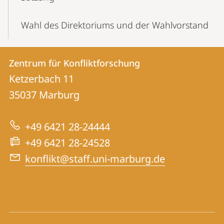
Wahl des Direktoriums und der Wahlvorstand
Kontakt
Kontaktinformationen
Zentrum für Konfliktforschung
Zentrum
und
Ketzerbach 11
für
Informationen
35037
Marburg
Konfliktforschung
zur
+49 6421 28-24444
Website
+49 6421 28-24528
konflikt@staff.uni-marburg.de
Social