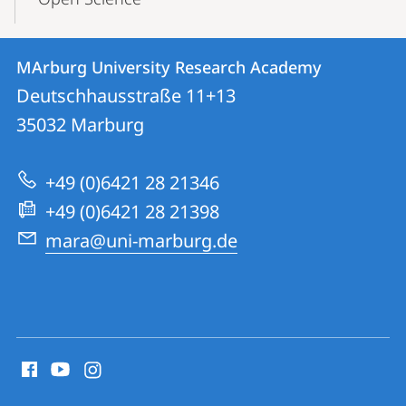
Kontakt
Kontaktinformationen
MArburg University Research Academy
MArburg
und
Deutschhausstraße 11+13
University
Informationen
35032
Marburg
Research
zur
Academy
+49 (0)6421 28 21346
Website
+49 (0)6421 28 21398
mara@uni-marburg.de
Social
Media