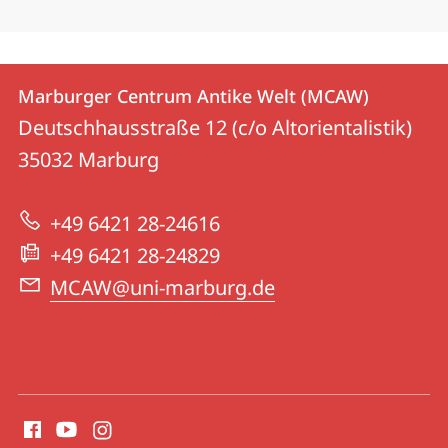
Kontakt
Kontaktinformationen
Marburger Centrum Antike Welt (MCAW)
Marburger
und
Deutschhausstraße 12 (c/o Altorientalistik)
Centrum
Informationen
35032
Marburg
Antike
zur
Welt
+49 6421 28-24616
Website
(MCAW)
+49 6421 28-24829
MCAW@uni-marburg.de
Social
Media