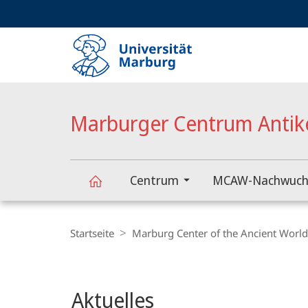
Service-
HIGH-CONTRAST VERSION
SUCHE UND SUCHERGEBNIS
Navigation
Haupt-
Navigation
Marburger Centrum Antik
Centrum
MCAW-Nachwuch
Marburger
Breadcrumb-
Navigation
Startseite
Marburg Center of the Ancient Worl
Centrum
Hauptinhalt
Antike
Aktuelles