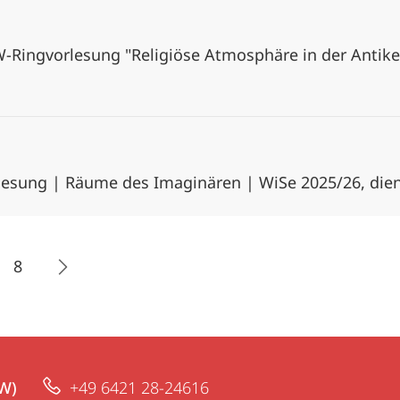
W-Ringvorlesung "Religiöse Atmosphäre in der Antike
rlesung | Räume des Imaginären | WiSe 2025/26, dien
8
W)
+49 6421 28-24616