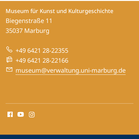
Kontakt
Kontaktinformationen
Museum für Kunst und Kulturgeschichte
Museum
und
Biegenstraße 11
für
Informationen
35037
Marburg
Kunst
zur
und
+49 6421 28-22355
Website
Kulturgeschichte
+49 6421 28-22166
museum@verwaltung.uni-marburg.de
Social
Media
Kontakte