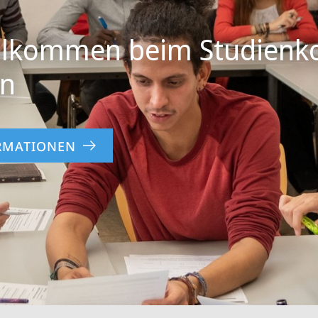
illkommen beim Studienko
en
RMATIONEN