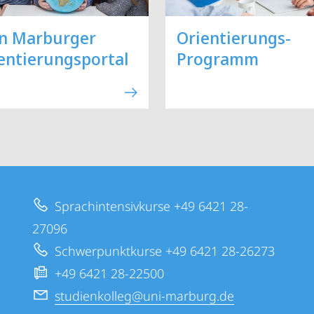
n Marburger
Orientierungs-
entierungsportal
Programm
Sprachintensivkurse +49 6421 28-
27096
Schwerpunktkurse +49 6421 28-26273
+49 6421 28-22500
studienkolleg@uni-marburg.de