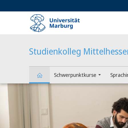
Service-
HIGH-CONTRAST VERSION
SUCHE UND SUCHERGEBNIS
Navigation
Haupt-
Navigation
Studienkolleg Mittelhesse
Schwerpunktkurse
Sprachi
Hauptinhalt
Studienkolleg
Mittelhessen