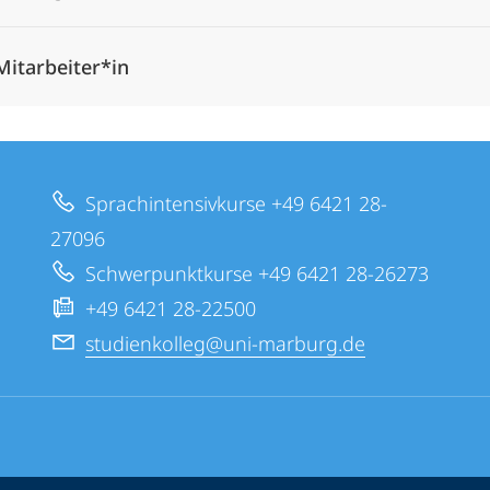
Mitarbeiter*in
Sprachintensivkurse +49 6421 28-
27096
Schwerpunktkurse +49 6421 28-26273
+49 6421 28-22500
studienkolleg@uni-marburg.de