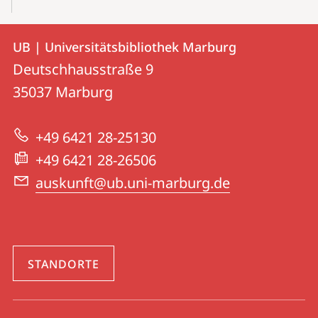
Kontakt
Kontaktinformationen
UB | Universitätsbibliothek Marburg
UB
und
Deutschhausstraße 9
|
Informationen
35037
Marburg
Universitätsbibliothek
zur
Marburg
+49 6421 28-25130
Website
+49 6421 28-26506
auskunft@ub.uni-marburg.de
STANDORTE
Social