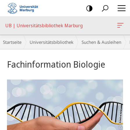
Mobile-
Navigation
UB | Universitätsbibliothek Marburg
Breadcrumb-
Startseite
Universitätsbibliothek
Suchen & Ausleihen
Navigation
Hauptinhalt
Fachinformation Biologie
Foto: pixabay.com