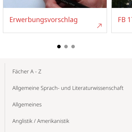
Erwerbungsvorschlag
FB 1
Mobile-
Content-
Fächer A - Z
Navigation
Allgemeine Sprach- und Literaturwissenschaft
Allgemeines
Anglistik / Amerikanistik