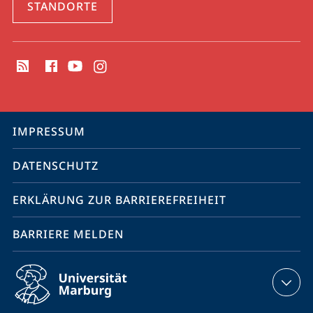
STANDORTE
Social
Media
Kontakte
Service-
IMPRESSUM
Navigation
DATENSCHUTZ
ERKLÄRUNG ZUR BARRIEREFREIHEIT
BARRIERE MELDEN