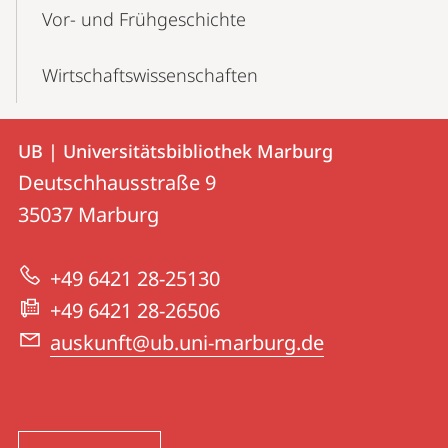
Vor- und Frühgeschichte
Wirtschaftswissenschaften
Kontakt
Kontaktinformationen
UB | Universitätsbibliothek Marburg
UB
und
Deutschhausstraße 9
|
Informationen
35037
Marburg
Universitätsbibliothek
zur
Marburg
+49 6421 28-25130
Website
+49 6421 28-26506
auskunft@ub.uni-marburg.de