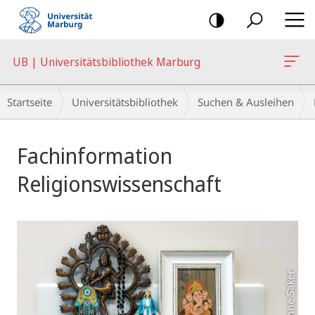
Mobile-
Navigation
UB | Universitätsbibliothek Marburg
Breadcrumb-
Startseite
Universitätsbibliothek
Suchen & Ausleihen
Navigation
Hauptinhalt
Fachinformation
Religionswissenschaft