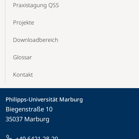
Praxistagung QSS
Projekte
Downloadbereich
Glossar
Kontakt
Kontakt
Kontaktinformationen
Philipps-Universität Marburg
Philipps-
und
Biegenstraße 10
Universität
Informationen
35037
Marburg
Marburg
zur
+49 6421 28-20