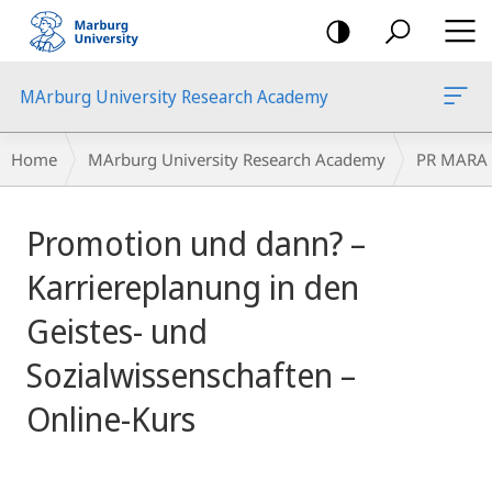
mobile
navigation
MArburg University Research Academy
Breadcrumb-
Home
MArburg University Research Academy
PR MARA
Navigation
main
Promotion und dann? –
content
Karriereplanung in den
Geistes- und
Sozialwissenschaften –
Online-Kurs