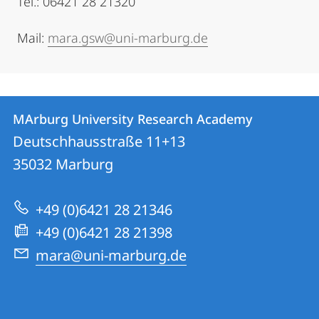
Tel.: 06421 28 21320
Mail:
mara.gsw@uni-marburg.de
Contact
Contact
MArburg University Research Academy
details
Deutschhausstraße 11+13
MArburg
35032
Marburg
University
Research
+49 (0)6421 28 21346
Academy
+49 (0)6421 28 21398
mara@uni-marburg.de