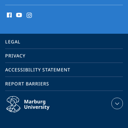
social
media
contact
information
service
LEGAL
navigation
PRIVACY
ACCESSIBILITY STATEMENT
REPORT BARRIERS