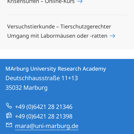
Krisensurfen – Online-Kurs
Versuchstierkunde – Tierschutzgerechter
Umgang mit Labormäusen oder -ratten
Contact
Contact
MArburg University Research Academy
details
Deutschhausstraße 11+13
MArburg
35032
Marburg
University
Research
+49 (0)6421 28 21346
Academy
+49 (0)6421 28 21398
mara@uni-marburg.de