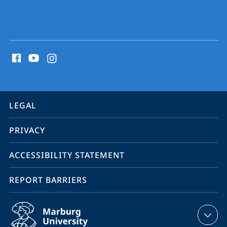
social
media
contact
information
service
LEGAL
navigation
PRIVACY
ACCESSIBILITY STATEMENT
REPORT BARRIERS