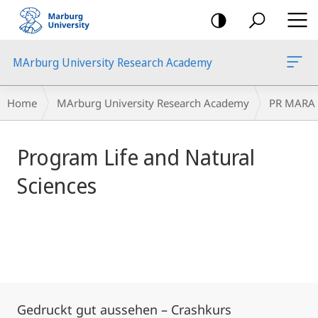
mobile
navigation
MArburg University Research Academy
Main
Breadcrumb-
Home
MArburg University Research Academy
PR MARA
Content
Navigation
Program Life and Natural
Sciences
Gedruckt gut aussehen – Crashkurs