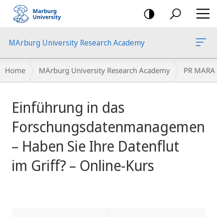
mobile
navigation
MArburg University Research Academy
Breadcrumb-
Home
MArburg University Research Academy
PR MARA
Navigation
main
Einführung in das
content
Forschungsdatenmanagement
– Haben Sie Ihre Datenflut
im Griff? – Online-Kurs