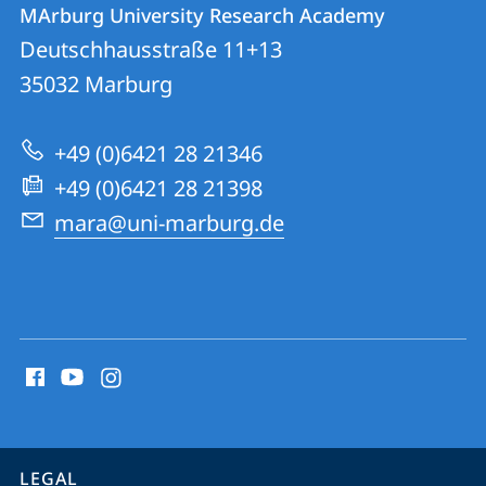
Contact
MArburg University Research Academy
details
Deutschhausstraße 11+13
MArburg
35032
Marburg
University
Research
+49 (0)6421 28 21346
Academy
+49 (0)6421 28 21398
mara@uni-marburg.de
social
media
contact
information
service
LEGAL